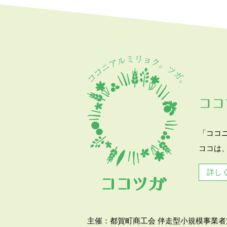
ココ
「ココ
ココは
詳し
主催：都賀町商工会 伴走型小規模事業