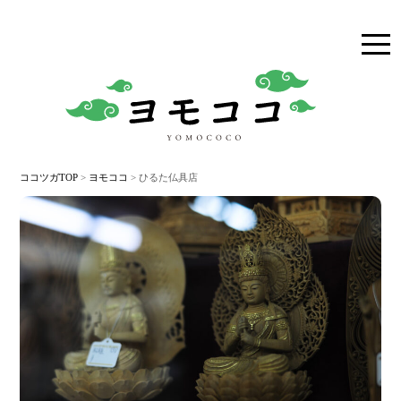
togg
navi
ココツガTOP
>
ヨモココ
> ひるた仏具店