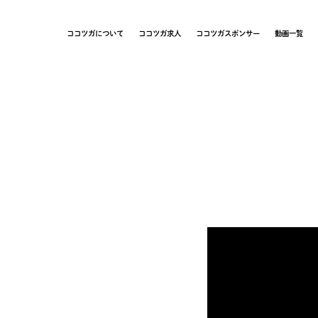
ココツガについて
ココツガ求人
ココツガスポンサー
動画一覧