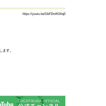
https://youtu.be/GbFDmftOAq0
します。