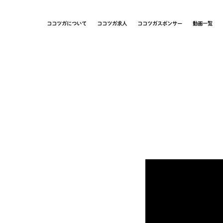
ココツガについて
ココツガ求人
ココツガスポンサー
動画一覧