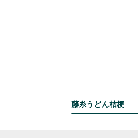
藤糸うどん桔梗