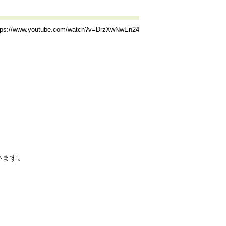
tps://www.youtube.com/watch?v=DrzXwNwEn24
】
います。