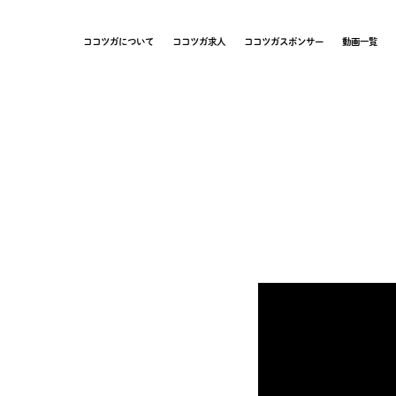
ココツガについて
ココツガ求人
ココツガスポンサー
動画一覧