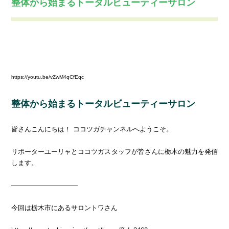
整体から始まるトータルビューティーサロン
Warning
: Invalid argument supplied for foreach() in
/home/tmserver06/cocotsuga.com/public_html/wp-
content/themes/cocotsuga-theme/single-movie.php
on line
19
https://youtu.be/vZwM4qCfEqc
整体から始まるトータルビューティーサロン
皆さんこんにちは！ ココツガチャンネルへようこそ。
リポーターユーリャとココツガスタッフが皆さんに栃木の魅力を発信
します。
――――――――――
今回は栃木市にあるサロントワさん