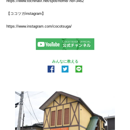
https://www.tochinavi.net/spot/home/?id=3462
【ココツガinstagram】
https://www.instagram.com/cocotsuga/
みんなに教える