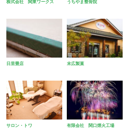
株式会社 関東ワークス
うちやま整骨院
日里畳店
末広製菓
サロン・トワ
有限会社 関口煙火工場