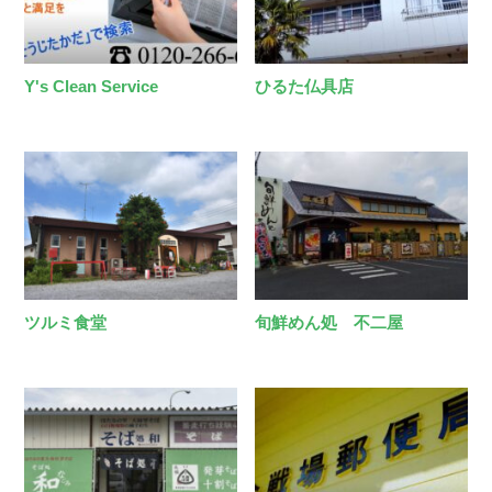
Y's Clean Service
ひるた仏具店
ツルミ食堂
旬鮮めん処 不二屋