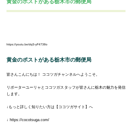
黄金のポストがある栃木市の郵便局
Warning
: Invalid argument supplied for foreach() in
/home/tmserver06/cocotsuga.com/public_html/wp-
content/themes/cocotsuga-theme/single-movie.php
on line
19
https://youtu.be/dqS-yF4738o
黄金のポストがある栃木市の郵便局
皆さんこんにちは！ ココツガチャンネルへようこそ。
リポーターユーリャとココツガスタッフが皆さんに栃木の魅力を発信
します。
↓もっと詳しく知りたい方は【ココツガサイト】へ
↓ https://cocotsuga.com/