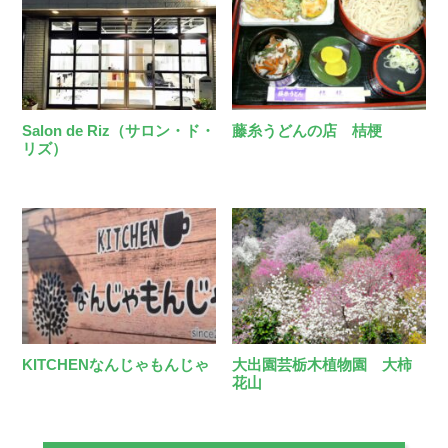
Salon de Riz（サロン・ド・
藤糸うどんの店 桔梗
リズ）
KITCHENなんじゃもんじゃ
大出園芸栃木植物園 大柿
花山