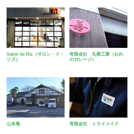
Salon de Riz（サロン・ド・
有限会社 丸善工業（おれ
リズ）
のガレージ）
山本庵
有限会社 トライメイド