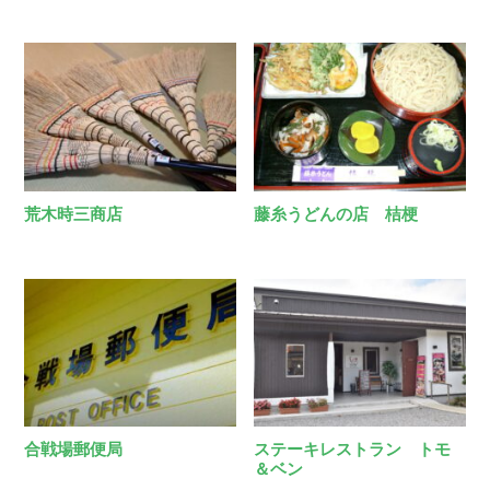
荒木時三商店
藤糸うどんの店 桔梗
合戦場郵便局
ステーキレストラン トモ
＆ベン